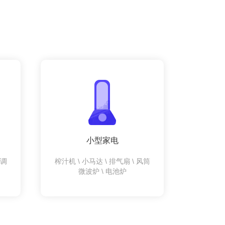
小型家电
空调
榨汁机 \ 小马达 \ 排气扇 \ 风筒
微波炉 \ 电池炉